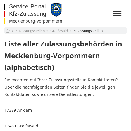
Mecklenburg-Vorpommern
Baden-Württemberg
Zulassungsstellen
Greifswald
Zulassungsstellen
Bayern
Berlin
Liste aller Zulassungsbehörden in
Brandenburg
Bremen
Mecklenburg-Vorpommern
Hamburg
(alphabetisch)
Hessen
Mecklenburg-
Vorpommern
Niedersachsen
Sie möchten mit Ihrer Zulassungsstelle in Kontakt treten?
Nordrhein-Westfalen
Über die nachfolgenden Seiten finden Sie die jeweiligen
Rheinland-Pfalz
Kontaktdaten sowie unsere Dienstleistungen.
Saarland
Sachsen
17389 Anklam
Sachsen-Anhalt
Schleswig-Holstein
Thüringen
17489 Greifswald